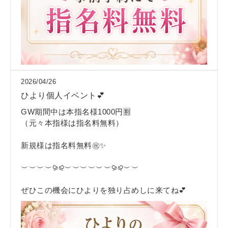
2026/04/26
ひより個人イベント💕
GW期間中は本指名様1000円🈹
（元々本指様は指名料無料）
新規様は指名料無料㊗️✨
︶︶︶︶⪩⪨︶︶︶︶︶︶⪩⪨︶︶
ぜひこの機会にひよりを独り占めしに来てね💕︎